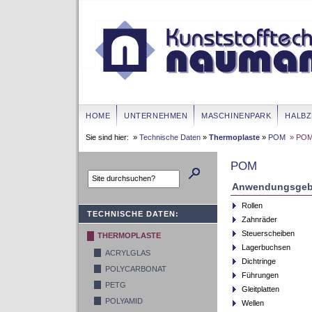
HOME
UNTERNEHMEN
MASCHINENPARK
HALB
Sie sind hier: »
Technische Daten
»
Thermoplaste
»
POM
» PO
POM
Anwendungsgeb
Rollen
TECHNISCHE DATEN:
Zahnräder
Steuerscheiben
THERMOPLASTE
Lagerbuchsen
ACRYLGLAS
Dichtringe
POLYCARBONAT
Führungen
PETG
Gleitplatten
POLYAMID
Wellen