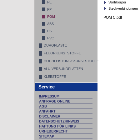
PE
Ventilkörper
Steckverbindungen
PP
POM
POM C.pdf
ABS
PS
PVC
DUROPLASTE
FLUORKUNSTSTOFFE
HOCHLEISTUNGSKUNSTSTOFFE
ALU-VERBUNDPLATTEN
KLEBSTOFFE
Service
IMPRESSUM
ANFRAGE ONLINE
AGB
ANFAHRT
DISCLAIMER
DATENSCHUTZHINWEIS
HAFTUNG FÜR LINKS
URHEBERRECHT
SITEMAP