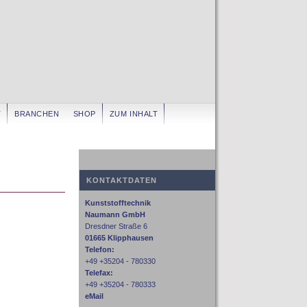
T
BRANCHEN
SHOP
ZUM INHALT
KONTAKTDATEN
Kunststofftechnik
Naumann GmbH
Dresdner Straße 6
01665 Klipphausen
Telefon:
+49 +35204 - 780330
Telefax:
+49 +35204 - 780333
eMail