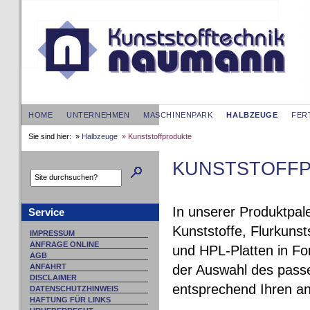
HOME
UNTERNEHMEN
MASCHINENPARK
HALBZEUGE
FER
Sie sind hier: »
Halbzeuge
» Kunststoffprodukte
KUNSTSTOFF
In unserer Produktpal
Service
Kunststoffe, Flurkunst
IMPRESSUM
ANFRAGE ONLINE
und HPL-Platten in Fo
AGB
der Auswahl des passen
ANFAHRT
DISCLAIMER
entsprechend Ihren a
DATENSCHUTZHINWEIS
HAFTUNG FÜR LINKS