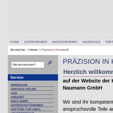
HOME
UNTERNEHMEN
MASCHINENPARK
HALBZEUGE
FERT
Sie sind hier: »
Home
» Präzision in Kunststoff
PRÄZISION IN
Herzlich willko
Service
auf der Website der 
IMPRESSUM
Naumann GmbH
ANFRAGE ONLINE
AGB
ANFAHRT
Wir sind Ihr kompetent
DISCLAIMER
DATENSCHUTZHINWEIS
anspruchsvolle Teile 
HAFTUNG FÜR LINKS