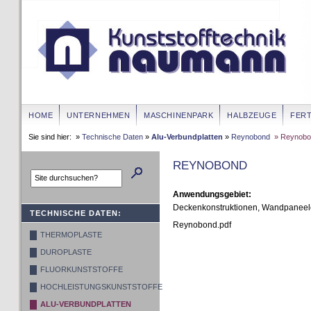
HOME
UNTERNEHMEN
MASCHINENPARK
HALBZEUGE
FERT
Sie sind hier: »
Technische Daten
»
Alu-Verbundplatten
»
Reynobond
» Reynobo
REYNOBOND
Anwendungsgebiet:
Deckenkonstruktionen, Wandpaneele,
TECHNISCHE DATEN:
Reynobond.pdf
THERMOPLASTE
DUROPLASTE
FLUORKUNSTSTOFFE
HOCHLEISTUNGSKUNSTSTOFFE
ALU-VERBUNDPLATTEN